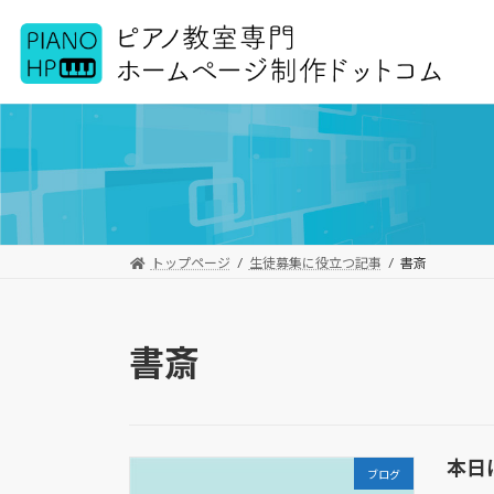
コ
ナ
ン
ビ
テ
ゲ
ン
ー
ツ
シ
へ
ョ
ス
ン
キ
に
ッ
移
プ
動
トップページ
生徒募集に役立つ記事
書斎
書斎
本日
ブログ