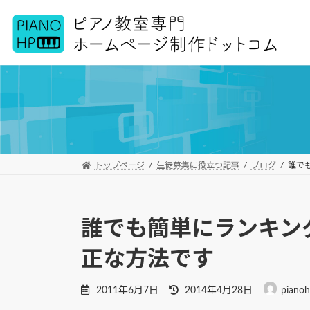
コ
ナ
ン
ビ
テ
ゲ
ン
ー
ツ
シ
へ
ョ
ス
ン
キ
に
ッ
移
プ
動
トップページ
生徒募集に役立つ記事
ブログ
誰で
誰でも簡単にランキン
正な方法です
最
2011年6月7日
2014年4月28日
piano
終