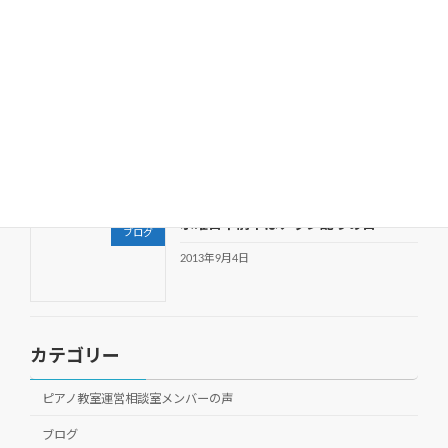
ブログ
ました！
2013年12月1日
相互リンクは効果薄。検索上位に表示
ブログ
する方法は？
2013年10月2日
水曜日午前中はチラシ配りの日
ブログ
2013年9月4日
カテゴリー
ピアノ教室運営相談室メンバーの声
ブログ